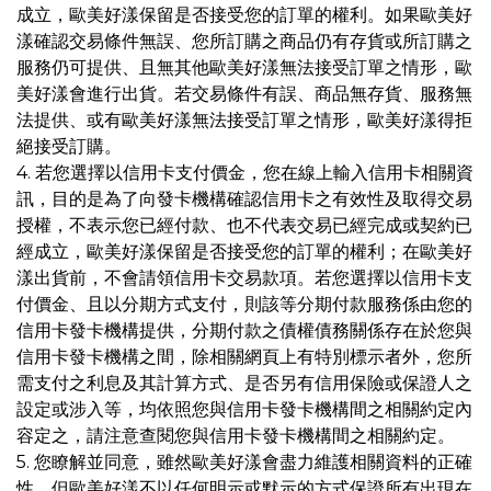
成立，歐美好漾保留是否接受您的訂單的權利。如果歐美好
漾確認交易條件無誤、您所訂購之商品仍有存貨或所訂購之
服務仍可提供、且無其他歐美好漾無法接受訂單之情形，歐
美好漾會進行出貨。若交易條件有誤、商品無存貨、服務無
法提供、或有歐美好漾無法接受訂單之情形，歐美好漾得拒
絕接受訂購。
4. 若您選擇以信用卡支付價金，您在線上輸入信用卡相關資
訊，目的是為了向發卡機構確認信用卡之有效性及取得交易
授權，不表示您已經付款、也不代表交易已經完成或契約已
經成立，歐美好漾保留是否接受您的訂單的權利；在歐美好
漾出貨前，不會請領信用卡交易款項。若您選擇以信用卡支
付價金、且以分期方式支付，則該等分期付款服務係由您的
信用卡發卡機構提供，分期付款之債權債務關係存在於您與
信用卡發卡機構之間，除相關網頁上有特別標示者外，您所
需支付之利息及其計算方式、是否另有信用保險或保證人之
設定或涉入等，均依照您與信用卡發卡機構間之相關約定內
容定之，請注意查閱您與信用卡發卡機構間之相關約定。
5. 您瞭解並同意，雖然歐美好漾會盡力維護相關資料的正確
性，但歐美好漾不以任何明示或默示的方式保證所有出現在