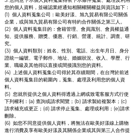
3. 您同意下示個人資料蒐集得依下示條件蒐集、處理及利用
您的個人資料，並確認業經通知相關權關權益與資訊如下：
(1) 個人資料蒐集公司：歐美好漾、旭九貿易有限公司關係
企業，或與旭九貿易有限公司有特約合作關係之第三人。
(2) 個人資料蒐集目的：會籍管理、會員識別、會員權益通
知、提供服務、贈獎、優惠、行銷、營運、統計、調查、研
究。
(3) 個人資料類別：姓名、性別、電話、出生年月日、身分
證統一編號、電子郵件、地址、婚姻狀況、收入、學歷、行
業、職級及其他得以直接或間接識別您的資料。
(4) 上述個人資料蒐集公司得於其存續期間，在台灣於前述
個人資料蒐集目的範圍內，蒐集、處理及利用您的個人資
料。
(5) 您就所提供之個人資料得透過上網或致電客服方式行使
下列權利：(a) 查詢或請求閱覽；(b) 請求製給複製本；(c)
請求補充或更正；(d) 請求停止蒐集、處理或利用；(e)請求
刪除。
(6) 如您不同意提供個人資料，將無法在歐美好漾線上購物
進行消費及享有歐美好漾及其關係企業或其與第三人合作提