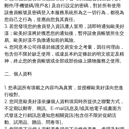
郵件/手機號碼/用戶名) 及自行設定的密碼，對於所有使用
該會員帳號及密碼登入本服務系統所為之一切行為，都視為
您自己之行為，並應由您負其責任。
3. 若您發現您的會員登入資訊遭人冒用，請即時通知歐美好
漾；歐美好漾將於獲悉您的通知後，暫停該會員帳號所生交
易。歐美好漾不負擔通知前的風險。
4. 您同意本公司得基於維護交易安全之考量，因任何理由，
包含但不限於缺乏使用，或違反本約定條款的明文規定及精
神，終止您的會員帳號或全部或部份線上購物服務之使用。
二、個人資料
1. 您承認所有填載之內容均為真實，並授權歐美好漾向您進
行核對。
2. 您同意歐美好漾依據個人資料填寫時所提供之聯繫方式，
不定期以郵寄、簡訊、E-mail訊息及/或其他電子或書面方
式發送之行銷訊息通知您相關資訊(包含但不限於促銷活
動、試用品、贈品、問卷等)。