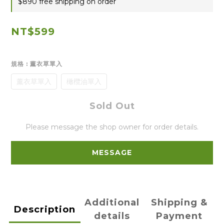
$890 free shipping on order
NT$599
規格
: 薰衣草單入
薰衣草單入
橄欖油單入
Sold Out
Please message the shop owner for order details.
MESSAGE
Additional
Shipping &
Description
details
Payment