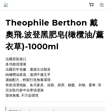
Theophile Berthon 戴
奧飛.波登黑肥皂(橄欖油/薰
衣草)-1000ml
法國原裝進口
多功能清潔液
法國百年皂廠，遵循古法製造
純橄欖油基底，溫潤不傷玉手
濃縮配方，輕鬆打造無毒環境
有效清潔地板、各式家具、浴廁、廚房、鍋盤、衣物、愛車…等
完全取代家中化學清潔液
環保無毒, 不汙染環境