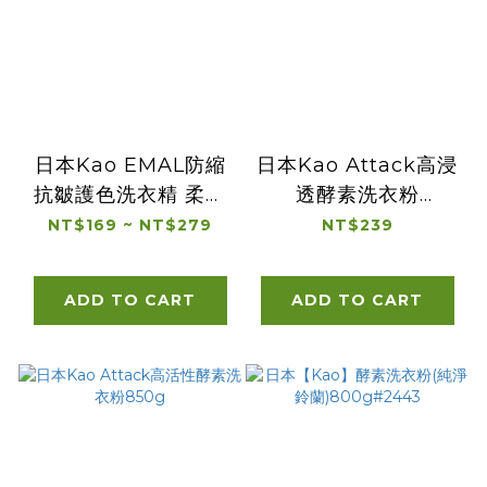
日本Kao EMAL防縮
日本Kao Attack高浸
抗皺護色洗衣精 柔和
透酵素洗衣粉
花香/植物清香 瓶裝
800g#2436
NT$169 ~ NT$279
NT$239
460g /補充包360g/
補充包810g
ADD TO CART
ADD TO CART