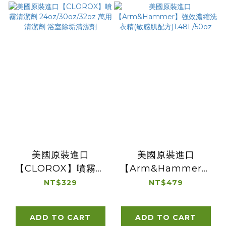
美國原裝進口
美國原裝進口
【CLOROX】噴霧清
【Arm&Hammer】
潔劑
強效濃縮洗衣精(敏感
NT$329
NT$479
24oz/30oz/32oz 萬
肌配方)1.48L/50oz
用清潔劑 浴室除垢清
ADD TO CART
ADD TO CART
潔劑