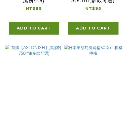
潔粉40g
500ml(多款可選)
NT$89
NT$95
ADD TO CART
ADD TO CART