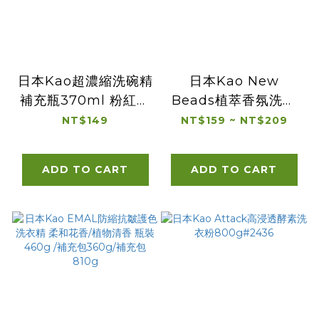
日本Kao超濃縮洗碗精
日本Kao New
補充瓶370ml 粉紅葡
Beads植萃香氛洗衣
萄柚 青葡萄香 微香 綠
精 晨曦玫瑰/茉莉麝香
NT$149
NT$159 ~ NT$209
茶香
瓶裝690g/補充包
560g/補充包900g
ADD TO CART
ADD TO CART