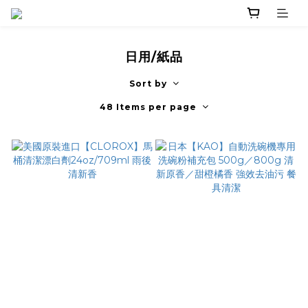
日用/紙品
Sort by
48 Items per page