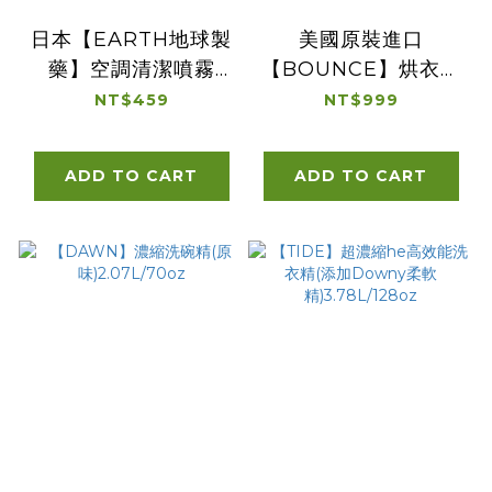
日本【EARTH地球製
美國原裝進口
藥】空調清潔噴霧
【BOUNCE】烘衣柔
420ml*2入 清新森林
軟片400片
NT$459
NT$999
無香 芬芳花香
ADD TO CART
ADD TO CART