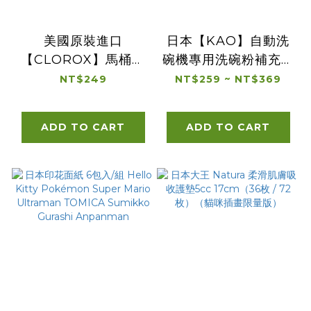
美國原裝進口
日本【KAO】自動洗
【CLOROX】馬桶清
碗機專用洗碗粉補充包
潔漂白劑
500g／800g 清新原
NT$249
NT$259 ~ NT$369
24oz/709ml 雨後清
香／甜橙橘香 強效去
新香
油污 餐具清潔
ADD TO CART
ADD TO CART