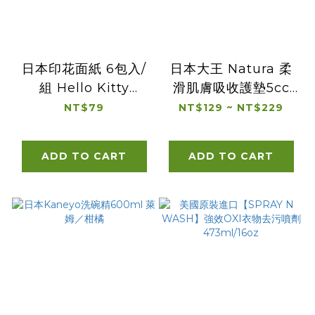
日本印花面紙 6包入/
日本大王 Natura 柔
組 Hello Kitty
滑肌膚吸收護墊5cc
Pokémon Super
17cm（36枚 / 72
NT$79
NT$129 ~ NT$229
Mario Ultraman
枚）（貓咪插畫限量
TOMICA Sumikko
版）
ADD TO CART
ADD TO CART
Gurashi
Anpanman