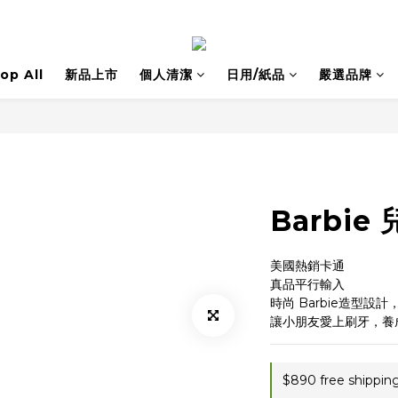
op All
新品上市
個人清潔
日用/紙品
嚴選品牌
Barbie
美國熱銷卡通
真品平行輸入
時尚 Barbie造型設
讓小朋友愛上刷牙，養
$890 free shippin