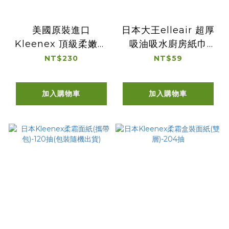
美國原裝進口
日本大王elleair 超厚
Kleenex 頂級柔嫩盒
吸油吸水廚房紙巾
裝面紙-230抽(款式隨
(100抽)
NT$230
NT$59
機出貨)
加入購物車
加入購物車