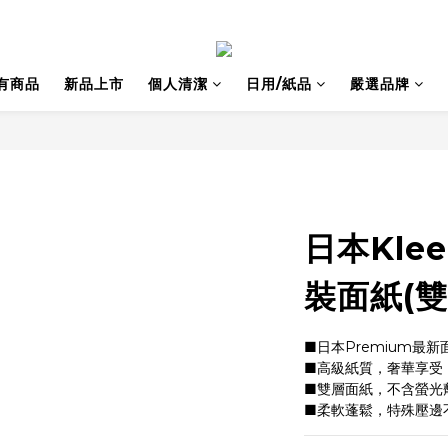
有商品
新品上市
個人清潔
日用/紙品
嚴選品牌
日本Kle
裝面紙(雙
■日本Premium最
■高級紙質，奢華享受
■雙層面紙，不含螢光
■柔軟蓬鬆，特殊壓邊