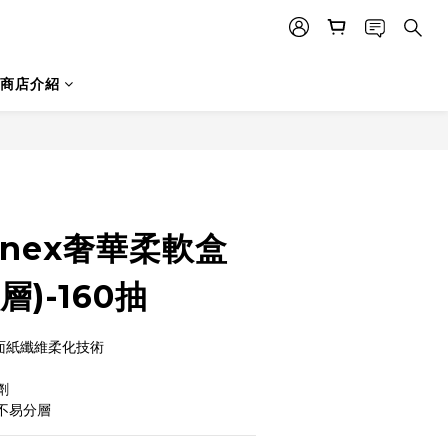
商店介紹
enex奢華柔軟盒
層)-160抽
新面紙纖維柔化技術
劑
不易分層