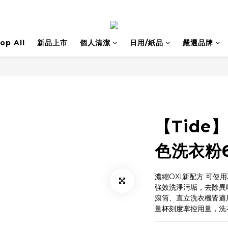
op All
新品上市
個人清潔
日用/紙品
嚴選品牌
【Tide
色洗衣粉63
濃縮OXI新配方 可使用3
強效洗淨污垢，去除異
滾筒、直立洗衣機皆適
量杯刻度掌控用量，洗