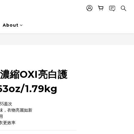
About
】濃縮OXI亮白護
oz/1.79kg
5蓋次  
味，衣物亮麗如新
用
衣更效率